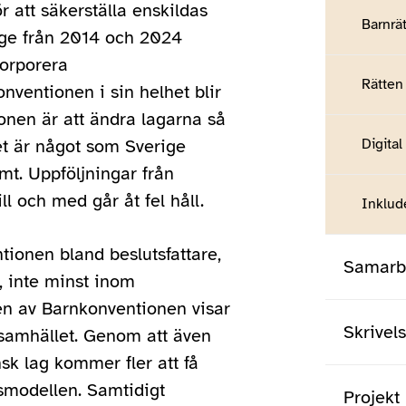
för att säkerställa enskildas
Barnrät
rige från 2014 och 2024
orporera
Rätten 
nventionen i sin helhet blir
tionen är att ändra lagarna så
Digital
t är något som Sverige
mt. Uppföljningar från
ll och med går åt fel håll.
Inklud
ionen bland beslutsfattare,
Samarbe
, inte minst inom
en av Barnkonventionen visar
Skrivel
samhället. Genom att även
sk lag kommer fler att få
smodellen. Samtidigt
Projekt