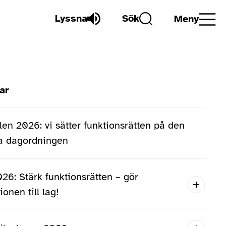
Lyssna
Sök
Meny
ar
(undersidor)
en 2026: vi sätter funktionsrätten på den
ka dagordningen
026: Stärk funktionsrätten – gör
onen till lag!