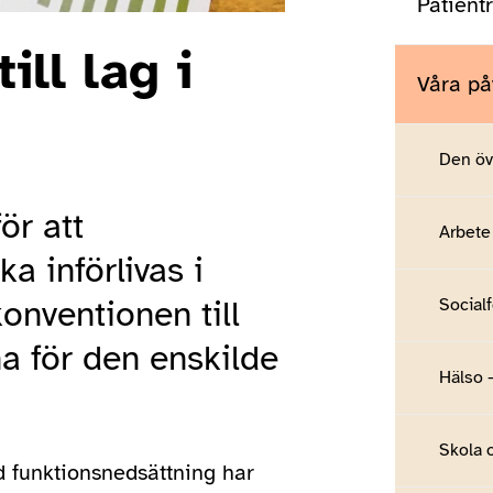
Patient
ill lag i
Våra p
Den öv
ör att
Arbete
a införlivas i
konventionen till
Social
na för den enskilde
Hälso 
Skola 
d funktionsnedsättning har