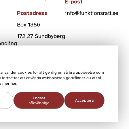
E-post
Postadress
info@funktionsratt.se
Box 1386
)
172 27 Sundbyberg
andling
Org Nr
802006-2108
använder cookies för att ge dig en så bra upplevelse som
 fortsätter att använda webbplatsen godkänner du att vi
s mer här.
Endast
Acceptera
nödvändiga
COOKIEINSTÄLLNINGAR