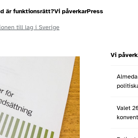
d är funktionsrätt?
Vi påverkar
Press
onen till lag i Sverige
Hoppa
Vi påverk
över
menyn
Almedal
politis
Valet 2
konventi