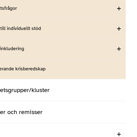
tsfrågor
till individuellt stöd
 inkludering
erande krisberedskap
tsgrupper/kluster
ser och remisser