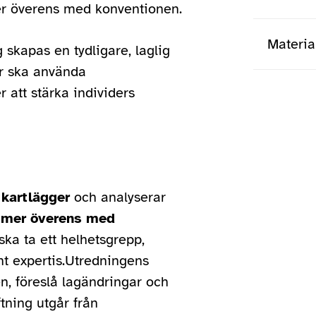
mer överens med konventionen.
Materia
skapas en tydligare, laglig
er ska använda
att stärka individers
Slutet på m
 kartlägger
och analyserar
mer överens med
ka ta ett helhetsgrepp,
t expertis.Utredningens
en, föreslå lagändringar och
ftning utgår från