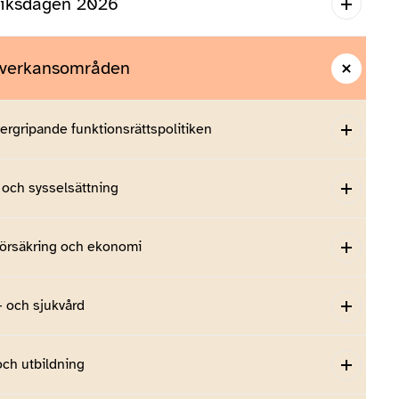
riksdagen 2026
åverkansområden
ergripande funktionsrättspolitiken
 och sysselsättning
försäkring och ekonomi
– och sjukvård
och utbildning