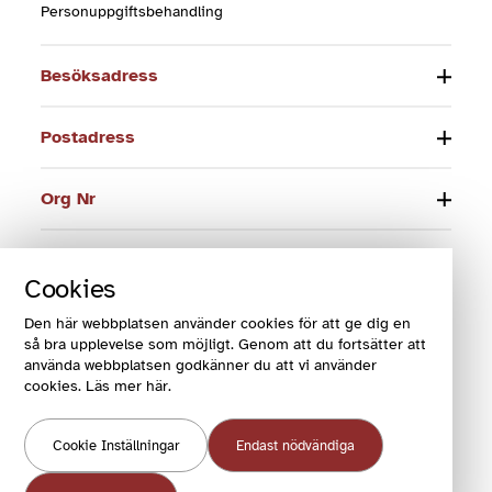
Personuppgiftsbehandling
Besöksadress
Postadress
Org Nr
Telefon
Cookies
E-post
Den här webbplatsen använder cookies för att ge dig en
så bra upplevelse som möjligt. Genom att du fortsätter att
använda webbplatsen godkänner du att vi använder
cookies. Läs mer här.
© 2024 Funktionsrätt Sverige
Cookie Inställningar
Endast nödvändiga
COOKIES OCH VILLKOR
COOKIEINSTÄLLNINGAR