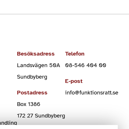
Besöksadress
Telefon
Landsvägen 50A
08-546 404 00
Sundbyberg
E-post
Postadress
info@funktionsratt.se
Box 1386
)
172 27 Sundbyberg
andling