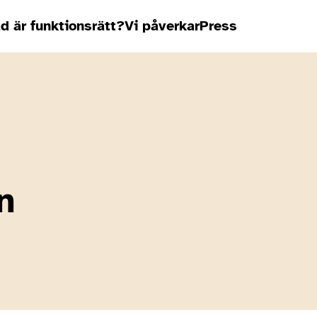
d är funktionsrätt?
Vi påverkar
Press
n