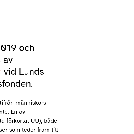
2019 och
s av
c
vid Lunds
vsfonden.
utifrån människors
nte. En av
ta förkortat UU), både
r som leder fram till