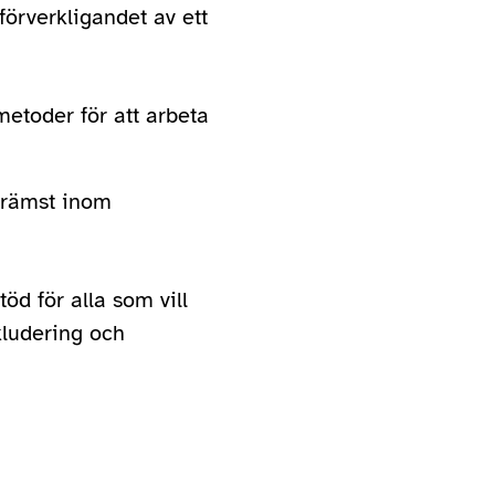
 förverkligandet av ett
etoder för att arbeta
 främst inom
öd för alla som vill
kludering och