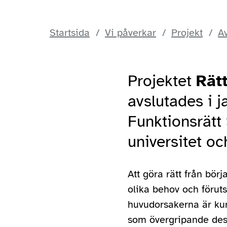
Startsida
Vi påverkar
Projekt
Av
Projektet
Rätt
avslutades i j
Funktionsrätt
universitet o
Att göra rätt från bör
olika behov och föruts
huvudorsakerna är kuns
som övergripande desi