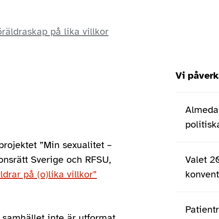
räldraskap på lika villkor
Hoppa
Vi påverk
över
menyn
Almedal
politis
projektet ”Min sexualitet –
Valet 2
ionsrätt Sverige och RFSU,
konventi
drar på (o)lika villkor”
Patient
 samhället inte är utformat