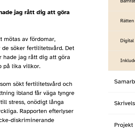
Barnrät
ade jag rått dig att göra
Rätten 
tt mötas av fördomar,
Digital
e söker fertilitetsvård. Det
 hade jag rått dig att göra
Inklud
på lika villkor.
Samarbe
om sökt fertilitetsvård och
tning ibland får väga tyngre
till stress, onödigt långa
Skrivel
kliga. Rapporten efterlyser
icke-diskriminerande
Projekt