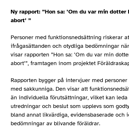
Ny rapport: ”Hon sa: ’Om du var min dotter h
abort’ ”
Personer med funktionsnedsättning riskerar a
ifrågasättanden och otydliga bedömningar när d
visar rapporten ”Hon sa: ’Om du var min dotter
abort’”, framtagen inom projektet Föräldraskap 
Rapporten bygger på intervjuer med personer s
med sakkunniga. Den visar att funktionsnedsät
än individuella förutsättningar, vilket kan leda 
utredningar och beslut som upplevs som godtyc
bland annat likvärdiga, evidensbaserade och 
bedömningar av blivande föräldrar.