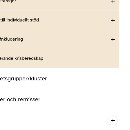
tsfrågor
till individuellt stöd
 inkludering
erande krisberedskap
tsgrupper/kluster
ser och remisser