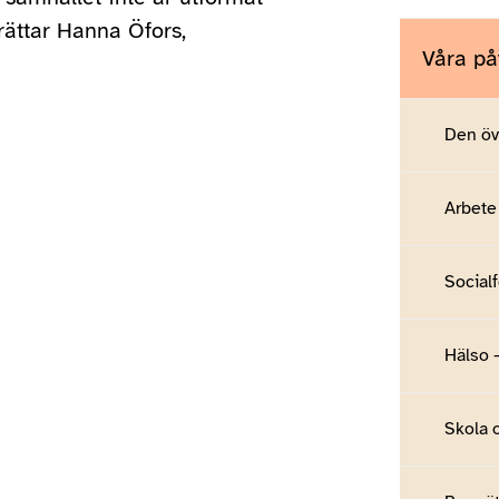
erättar Hanna Öfors,
Våra p
Den öv
Arbete
Social
Hälso 
Skola 