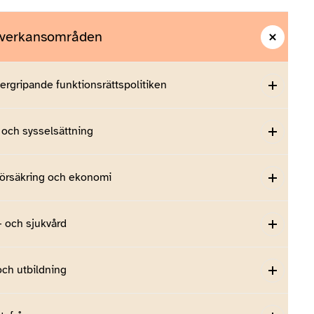
åverkansområden
ergripande funktionsrättspolitiken
 och sysselsättning
försäkring och ekonomi
– och sjukvård
och utbildning