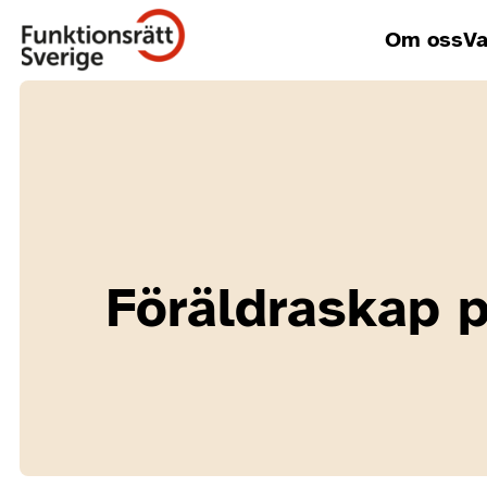
Om oss
Va
Föräldraskap på