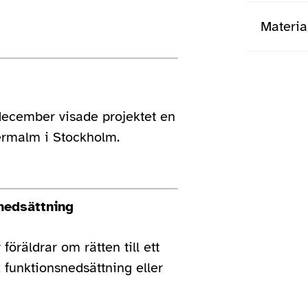
Materia
Slutet på m
december visade projektet en
dermalm i Stockholm.
nedsättning
föräldrar om rätten till ett
k funktionsnedsättning eller