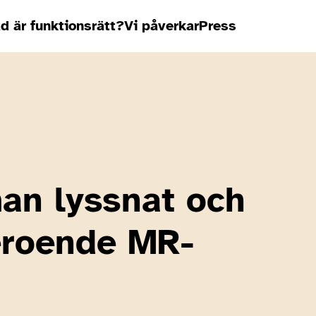
d är funktionsrätt?
Vi påverkar
Press
an lyssnat och
eroende MR-