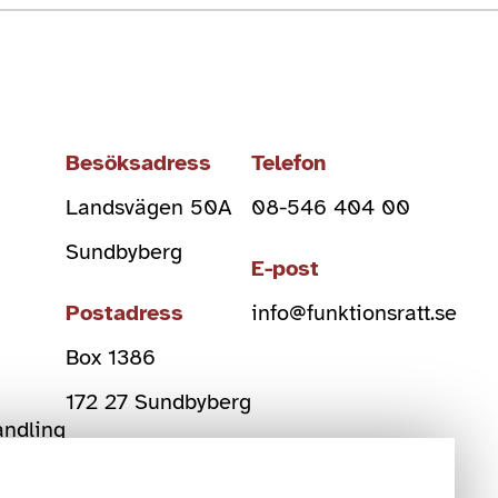
Besöksadress
Telefon
Landsvägen 50A
08-546 404 00
Sundbyberg
E-post
Postadress
info@funktionsratt.se
Box 1386
)
172 27 Sundbyberg
andling
Org Nr