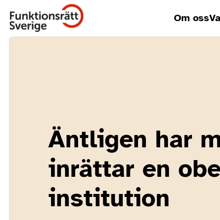
Om oss
Va
Äntligen har m
inrättar en ob
institution