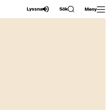
Lyssna
Sök
Meny