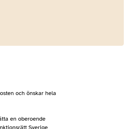
rposten och önskar hela
rätta en oberoende
unktionsrätt Sverige