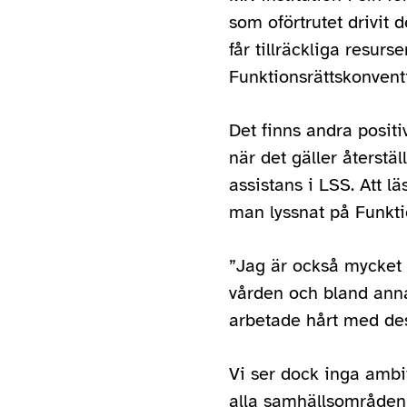
som oförtrutet drivit 
får tillräckliga resur
Funktionsrättskonvent
Det finns andra positiv
när det gäller återstä
assistans i LSS. Att l
man lyssnat på Funkti
”Jag är också mycket g
vården och bland anna
arbetade hårt med dess
Vi ser dock inga ambit
alla samhällsområden 