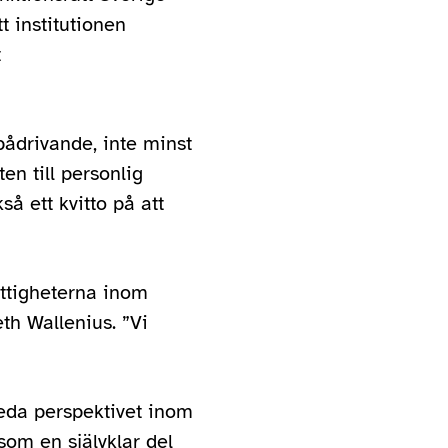
t institutionen
t
 pådrivande, inte minst
en till personlig
så ett kvitto på att
ättigheterna inom
th Wallenius. ”Vi
reda perspektivet inom
om en självklar del