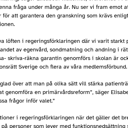
denna fråga under många år. Nu ser vi fram emot at
ser för att garantera den granskning som krävs enlig
ionen.
a löften i regeringsförklaringen där vi varit starkt
llandet av egenvård, sondmatning och andning i rätt
äsa- skriva-räkna garantin genomförs i skolan är ock
onsrätt Sverige och flera av våra medlemsförbund.
lad över att man på olika sätt vill stärka patientr
t genomföra en primärvårdsreform”, säger Elisabe
a frågor inför valet.”
ioner i regeringsförklaringen när det gäller det b
på personer som lever med funktionsnedsättning s