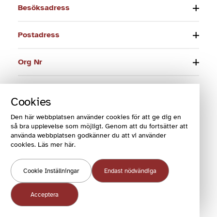
Besöksadress
Postadress
Org Nr
Telefon
Cookies
E-post
Den här webbplatsen använder cookies för att ge dig en
så bra upplevelse som möjligt. Genom att du fortsätter att
använda webbplatsen godkänner du att vi använder
cookies. Läs mer här.
© 2024 Funktionsrätt Sverige
Cookie Inställningar
Endast nödvändiga
COOKIES OCH VILLKOR
COOKIEINSTÄLLNINGAR
Acceptera