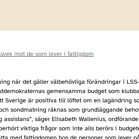
 svek mot de som lever i fattigdom
tning när det gäller välbehövliga förändringar i LSS-
istdemokraternas gemensamma budget som klubbad
t Sverige är positiva till löftet om en lagändring 
 och sondmatning räknas som grundläggande beho
lig assistans”, säger Elisabeth Wallenius, ordförande
erhört viktiga frågor som inte alls berörs i budge
tta med fattigdomen hos de personer som lever på