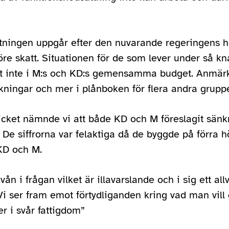
ttningen uppgår efter den nuvarande regeringens hö
re skatt. Situationen för de som lever under så k
 inte i M:s och KD:s gemensamma budget. Anmärk
kningar och mer i plånboken för flera andra gruppe
kicket nämnde vi att både KD och M föreslagit sänk
. De siffrorna var felaktiga då de byggde på förra 
KD och M.
ån i frågan vilket är illavarslande och i sig ett allv
Vi ser fram emot förtydliganden kring vad man vill
r i svår fattigdom”