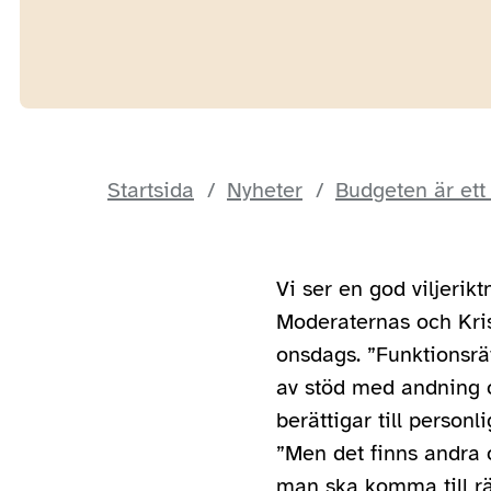
Startsida
Nyheter
Budgeten är ett
Vi ser en god viljerik
Moderaternas och Kr
onsdags. ”Funktionsrät
av stöd med andning
berättigar till person
”Men det finns andra o
man ska komma till rä