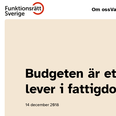
Om oss
Va
Budgeten är e
lever i fattigd
14 december 2018