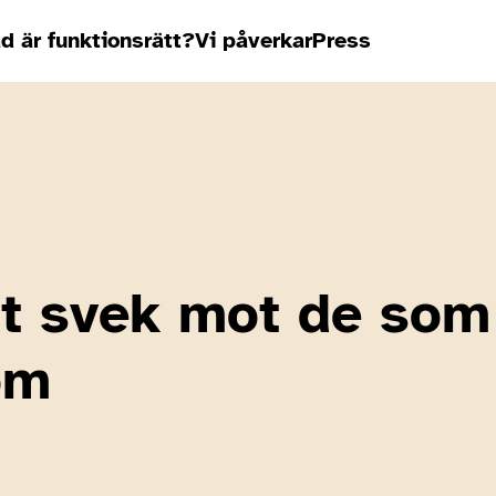
d är funktionsrätt?
Vi påverkar
Press
tt svek mot de som
om