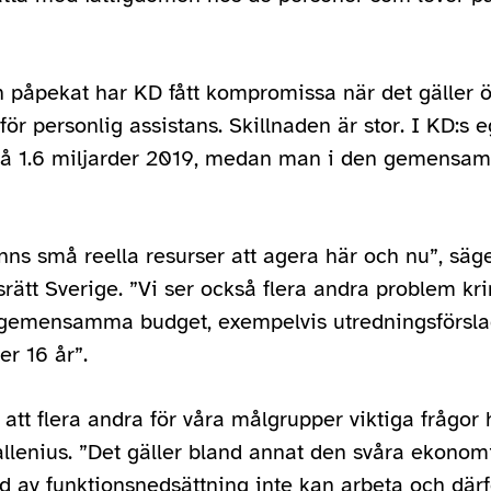
 påpekat har KD fått kompromissa när det gäller 
ör personlig assistans. Skillnaden är stor. I KD:s
ott på 1.6 miljarder 2019, medan man i den gemen
inns små reella resurser att agera här och nu”, säg
rätt Sverige. ”Vi ser också flera andra problem kr
 gemensamma budget, exempelvis utredningsförslag
er 16 år”.
 att flera andra för våra målgrupper viktiga frågor 
allenius. ”Det gäller bland annat den svåra ekonom
 av funktionsnedsättning inte kan arbeta och därför