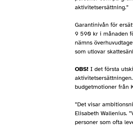
aktivitetsersättning.”
Garantinivån för ersä
9 590 kr i månaden fö
nämns överhuvudtaget
som utlovar skattesän
OBS!
I det första uts
aktivitetsersättningen
budgetmotioner från 
”Det visar ambitionsniv
Elisabeth Wallenius. ”
personer som ofta leve