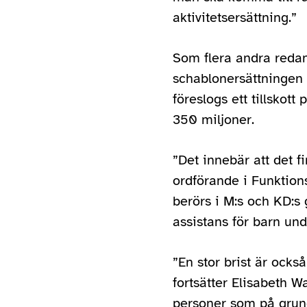
aktivitetsersättning.”
Som flera andra redan
schablonersättningen f
föreslogs ett tillsk
350 miljoner.
”Det innebär att det f
ordförande i Funktions
berörs i M:s och KD:s
assistans för barn und
”En stor brist är också
fortsätter Elisabeth W
personer som på grund