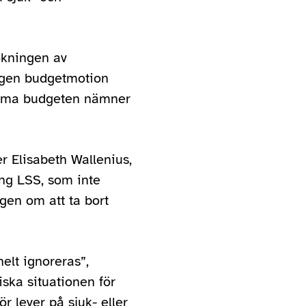
ökningen av
 egen budgetmotion
samma budgeten nämner
er Elisabeth Wallenius,
ing LSS, som inte
en om att ta bort
helt ignoreras”,
iska situationen för
 lever på sjuk- eller