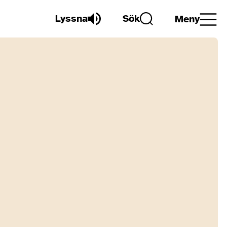
Lyssna
Sök
Meny