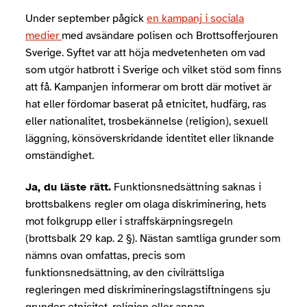
Under september pågick
en kampanj i sociala
medier
med avsändare polisen och Brottsofferjouren
Sverige. Syftet var att höja medvetenheten om vad
som utgör hatbrott i Sverige och vilket stöd som finns
att få. Kampanjen informerar om brott där motivet är
hat eller fördomar baserat på etnicitet, hudfärg, ras
eller nationalitet, trosbekännelse (religion), sexuell
läggning, könsöverskridande identitet eller liknande
omständighet.
Ja, du läste rätt.
Funktionsnedsättning saknas i
brottsbalkens
regler om olaga diskriminering, hets
mot folkgrupp eller i straffskärpningsregeln
(brottsbalk 29 kap. 2 §). Nästan samtliga grunder som
nämns ovan omfattas, precis som
funktionsnedsättning, av den civilrättsliga
regleringen med diskrimineringslagstiftningens sju