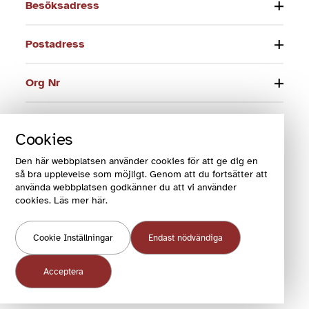
Besöksadress
Postadress
Org Nr
Telefon
Cookies
E-post
Den här webbplatsen använder cookies för att ge dig en
så bra upplevelse som möjligt. Genom att du fortsätter att
använda webbplatsen godkänner du att vi använder
cookies. Läs mer här.
© 2024 Funktionsrätt Sverige
Cookie Inställningar
Endast nödvändiga
COOKIES OCH VILLKOR
COOKIEINSTÄLLNINGAR
Acceptera