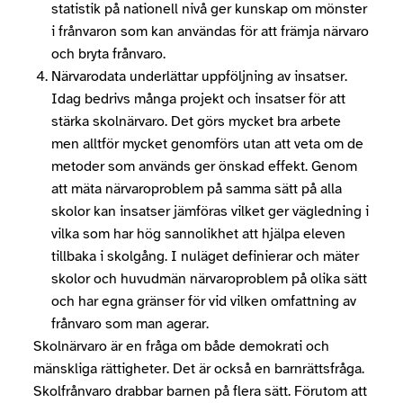
statistik på nationell nivå ger kunskap om mönster
i frånvaron som kan användas för att främja närvaro
och bryta frånvaro.
Närvarodata underlättar uppföljning av insatser.
Idag bedrivs många projekt och insatser för att
stärka skolnärvaro. Det görs mycket bra arbete
men alltför mycket genomförs utan att veta om de
metoder som används ger önskad effekt. Genom
att mäta närvaroproblem på samma sätt på alla
skolor kan insatser jämföras vilket ger vägledning i
vilka som har hög sannolikhet att hjälpa eleven
tillbaka i skolgång. I nuläget definierar och mäter
skolor och huvudmän närvaroproblem på olika sätt
och har egna gränser för vid vilken omfattning av
frånvaro som man agerar.
Skolnärvaro är en fråga om både demokrati och
mänskliga rättigheter. Det är också en barnrättsfråga.
Skolfrånvaro drabbar barnen på flera sätt. Förutom att