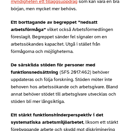
myndigheten ett tilläggsuppdrag
som kan vara en bra
början, men mycket mer behövs.
Ett borttagande av begreppet ”nedsatt
arbetsförmåga”
vilket också Arbetsförmedlingen
föreslagit. Begreppet sänder fel signaler om en
arbetssökandes kapacitet. Utgå i stället från
förmågorna och möjligheterna.
De särskilda stöden för personer med
funktionsnedsättning
(SFS 2017:462) behöver
uppdateras och följa forskning. Stöden möter inte
behoven hos arbetssökande och arbetsgivare. Bland
annat behöver stödet till arbetsgivare utvecklas och
stöden bli mer långsiktiga.
Ett stärkt fu
nktionshinderperspektiv i det
systematiska arbetsmiljöarbetet
, liksom ett stärkt
förebyggande arbete och skydd mot diskriminering