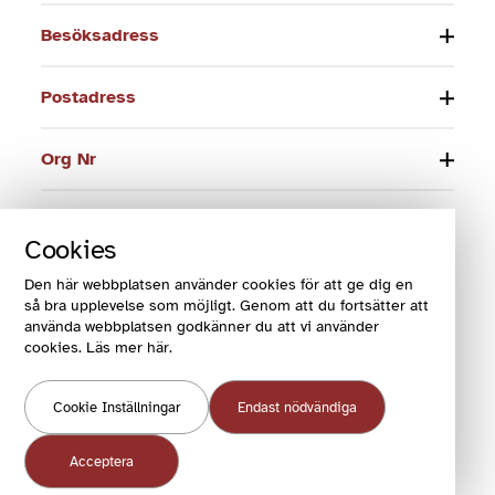
Besöksadress
Postadress
Org Nr
Telefon
Cookies
E-post
Den här webbplatsen använder cookies för att ge dig en
så bra upplevelse som möjligt. Genom att du fortsätter att
använda webbplatsen godkänner du att vi använder
cookies. Läs mer här.
© 2024 Funktionsrätt Sverige
Cookie Inställningar
Endast nödvändiga
COOKIES OCH VILLKOR
COOKIEINSTÄLLNINGAR
Acceptera