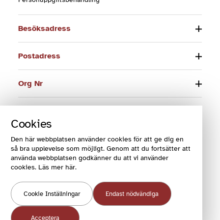
Besöksadress
Postadress
Org Nr
Telefon
Cookies
E-post
Den här webbplatsen använder cookies för att ge dig en
så bra upplevelse som möjligt. Genom att du fortsätter att
använda webbplatsen godkänner du att vi använder
cookies. Läs mer här.
© 2024 Funktionsrätt Sverige
Cookie Inställningar
Endast nödvändiga
COOKIES OCH VILLKOR
COOKIEINSTÄLLNINGAR
Acceptera