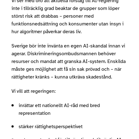
Vi ser med oro att aktuella förslag till AI-reglering
inte i tillräcklig grad beaktar de grupper som löper
störst risk att drabbas – personer med
funktionsnedsättning och konsumenter utan insyn i
hur algoritmer påverkar deras liv.
Sverige bör inte invänta en egen AI-skandal innan vi
agerar. Diskrimineringsombudsmannen behöver
resurser och mandat att granska AI-system. Enskilda
måste ges möjlighet att få sin sak prövad och – när
rättigheter kränks – kunna utkräva skadestånd.
Vi vill att regeringen:
inrättar ett nationellt AI-råd med bred
representation
stärker rättighetsperspektivet