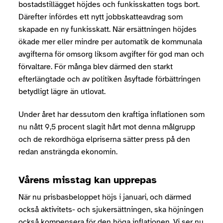
bostadstillägget höjdes och funkisskatten togs bort.
Därefter infördes ett nytt jobbskatteavdrag som
skapade en ny funkisskatt. När ersättningen höjdes
ökade mer eller mindre per automatik de kommunala
avgifterna för omsorg liksom avgifter för god man och
förvaltare. För många blev därmed den starkt
efterlängtade och av politiken åsyftade förbättringen
betydligt lägre än utlovat.
Under året har dessutom den kraftiga inflationen som
nu nått 9,5 procent slagit hårt mot denna målgrupp
och de rekordhöga elpriserna sätter press på den
redan ansträngda ekonomin.
Vårens misstag kan upprepas
När nu prisbasbeloppet höjs i januari, och därmed
också aktivitets- och sjukersättningen, ska höjningen
också kompensera för den höga inflationen. Vi ser nu