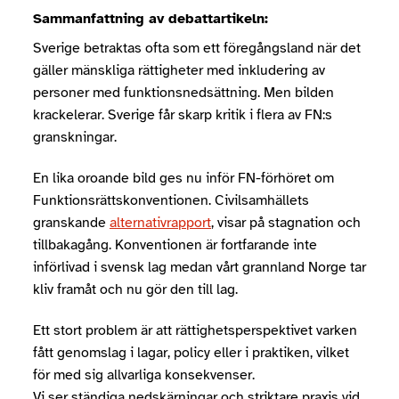
Sammanfattning av debattartikeln:
Sverige betraktas ofta som ett föregångsland när det
gäller mänskliga rättigheter med inkludering av
personer med funktionsnedsättning. Men bilden
krackelerar. Sverige får skarp kritik i flera av FN:s
granskningar.
En lika oroande bild ges nu inför FN-förhöret om
Funktionsrättskonventionen. Civilsamhällets
granskande
alternativrapport
, visar på stagnation och
tillbakagång. Konventionen är fortfarande inte
införlivad i svensk lag medan vårt grannland Norge tar
kliv framåt och nu gör den till lag.
Ett stort problem är att rättighetsperspektivet varken
fått genomslag i lagar, policy eller i praktiken, vilket
för med sig allvarliga konsekvenser.
Vi ser ständiga nedskärningar och striktare praxis vid