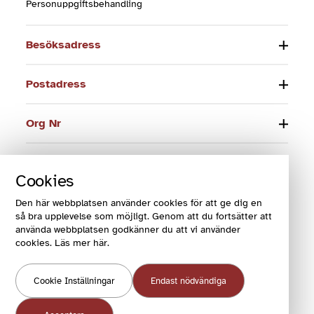
Personuppgiftsbehandling
Besöksadress
Postadress
Org Nr
Telefon
Cookies
E-post
Den här webbplatsen använder cookies för att ge dig en
så bra upplevelse som möjligt. Genom att du fortsätter att
använda webbplatsen godkänner du att vi använder
cookies. Läs mer här.
© 2024 Funktionsrätt Sverige
Cookie Inställningar
Endast nödvändiga
COOKIES OCH VILLKOR
COOKIEINSTÄLLNINGAR