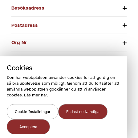
Besöksadress
Postadress
Org Nr
Telefon
Cookies
E-post
Den här webbplatsen använder cookies för att ge dig en
så bra upplevelse som möjligt. Genom att du fortsätter att
använda webbplatsen godkänner du att vi använder
cookies. Läs mer här.
© 2024 Funktionsrätt Sverige
Cookie Inställningar
Endast nödvändiga
COOKIES OCH VILLKOR
COOKIEINSTÄLLNINGAR
Acceptera