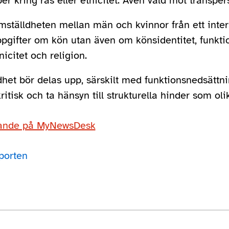
per kring ras eller etnicitet. Även våld mot transpe
ställdheten mellan män och kvinnor från ett inters
pgifter om kön utan även om könsidentitet, funktio
nicitet och religion.
dhet bör delas upp, särskilt med funktionsnedsättn
itisk och ta hänsyn till strukturella hinder som olik
lande på MyNewsDesk
porten