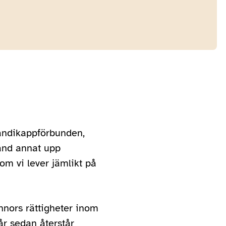
Handikappförbunden,
and annat upp
om vi lever jämlikt på
nnors rättigheter inom
år sedan återstår