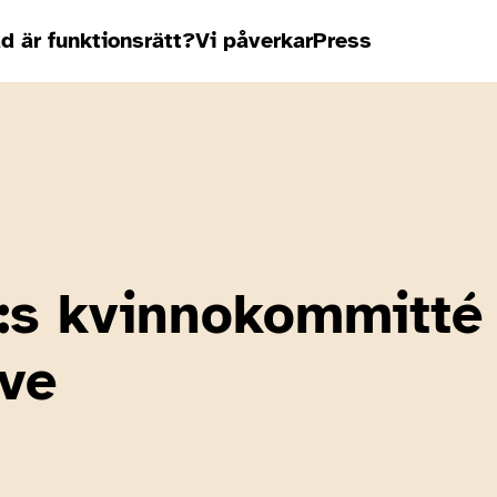
d är funktionsrätt?
Vi påverkar
Press
N:s kvinnokommitté
éve