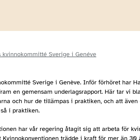
s kvinnokommitté Sverige i Genéve
nokommitté Sverige i Genève. Inför förhöret har 
fram en gemensam underlagsrapport. Här tar vi bl
rna och hur de tillämpas i praktiken, och att även 
så i praktiken.
nen har vår regering åtagit sig att arbeta för kvi
t Kvinnokonventionen trädde i kraft för mer än 30 