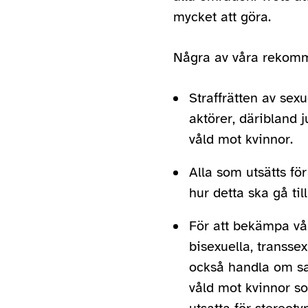
mycket att göra.
Några av våra rekomm
Straffrätten av sexu
aktörer, däribland 
våld mot kvinnor.
Alla som utsätts fö
hur detta ska gå til
För att bekämpa vål
bisexuella, transse
också handla om sam
våld mot kvinnor so