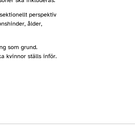
rsoner ska inkluderas.
ektionellt perspektiv
nshinder, ålder,
ing som grund.
a kvinnor ställs inför.