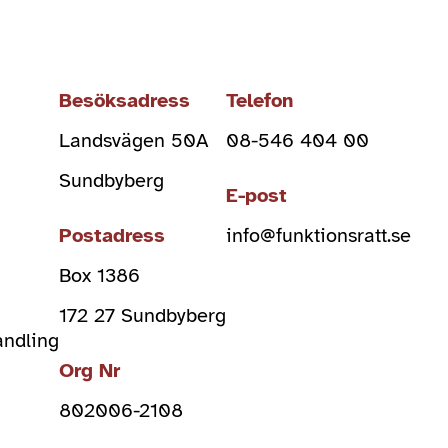
Besöksadress
Telefon
Landsvägen 50A
08-546 404 00
Sundbyberg
E-post
Postadress
info@funktionsratt.se
Box 1386
)
172 27 Sundbyberg
andling
Org Nr
802006-2108