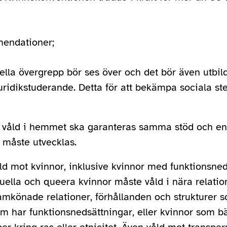
endationer;
ella övergrepp bör ses över och det bör även utbild
juridikstuderande. Detta för att bekämpa sociala ste
r våld i hemmet ska garanteras samma stöd och en 
l måste utvecklas.
d mot kvinnor, inklusive kvinnor med funktionsneds
xuella och queera kvinnor måste våld i nära relation
könade relationer, förhållanden och strukturer so
m har funktionsnedsättningar, eller kvinnor som bär