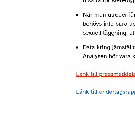
utsatta för stereoty
När man utreder jäm
behövs inte bara up
sexuell läggning, et
Data kring jämställ
Analysen bör vara kr
Länk till pressmedde
Länk till underlagsrap