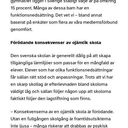
gymnasiet ligger i Sverige stadigt varje år på omkring
15 procent. Många av dessa barn har en
funktionsnedsättning. Det vet vi – bland annat
baserat på enkäter som flera av våra medlemsförbund
genomfört.
Förödande konsekvenser av ojämlik skola
Den svenska skolan är generellt dålig på att skapa
tillgängliga lärmiljöer som passar för en mångfald av
elever. Elever som har olika funktionsnedsättningar
får sällan rätt stöd och anpassningar. Trots att vi har
en skarp skollag är efterlevnaden bland skolorna
väldigt låg och sällan följer någon upp att skolorna
faktiskt följer den lagstiftning som finns.
– Konsekvenserna av en ojämlik skola är förödande.
Utan en fullgången skolgång är framtidsutsikterna
inte ljusa – många riskerar att drabbas av psykisk