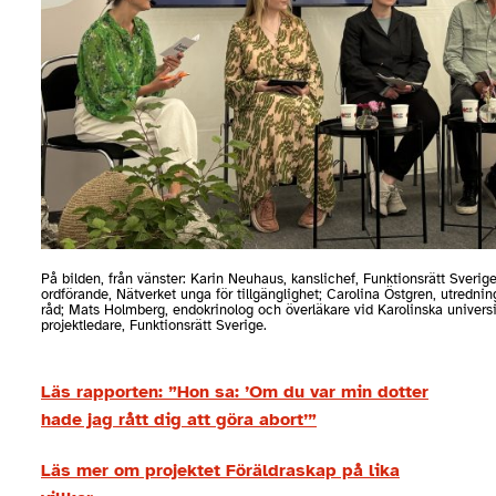
På bilden, från vänster: Karin Neuhaus, kanslichef, Funktionsrätt Sveri
ordförande, Nätverket unga för tillgänglighet; Carolina Östgren, utredni
råd; Mats Holmberg, endokrinolog och överläkare vid Karolinska univers
projektledare, Funktionsrätt Sverige.
Läs rapporten: ”Hon sa: ’Om du var min dotter
hade jag rått dig att göra abort’”
Läs mer om projektet Föräldraskap på lika