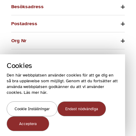
Besöksadress
Postadress
Org Nr
Telefon
Cookies
E-post
Den här webbplatsen använder cookies för att ge dig en
så bra upplevelse som möjligt. Genom att du fortsätter att
använda webbplatsen godkänner du att vi använder
cookies. Läs mer här.
© 2024 Funktionsrätt Sverige
Cookie Inställningar
Endast nödvändiga
COOKIES OCH VILLKOR
COOKIEINSTÄLLNINGAR
Acceptera