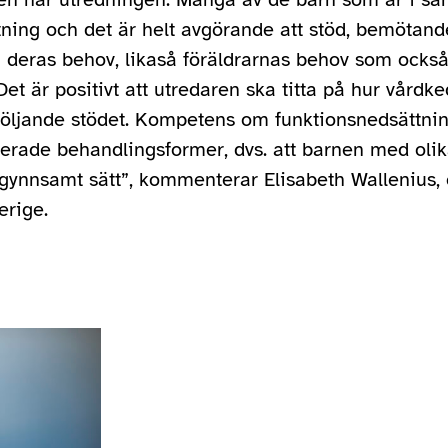
ning och det är helt avgörande att stöd, bemötand
 deras behov, likaså föräldrarnas behov som också
 Det är positivt att utredaren ska titta på hur vårdk
följande stödet. Kompetens om funktionsnedsättning
ierade behandlingsformer, dvs. att barnen med olik
ogynnsamt sätt”, kommenterar Elisabeth Wallenius,
erige.