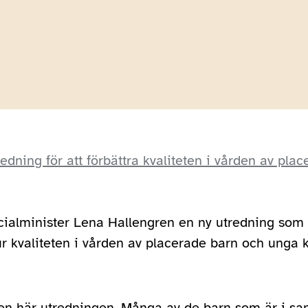
redning för att förbättra kvaliteten i vården av pla
cialminister Lena Hallengren en ny utredning som 
ur kvaliteten i vården av placerade barn och unga 
en här utredningen. Många av de barn som är i sam