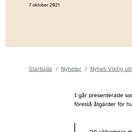
7 oktober 2021
Startsida
Nyheter
Nyhet: Viktig ut
I går presenterade so
föreslå åtgärder för h
”Vi välkomnar d