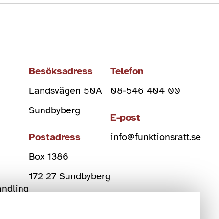
Besöksadress
Telefon
Landsvägen 50A
08-546 404 00
Sundbyberg
E-post
Postadress
info@funktionsratt.se
Box 1386
)
172 27 Sundbyberg
andling
Org Nr