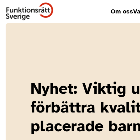
Om oss
Va
Nyhet: Viktig u
förbättra kvali
placerade bar