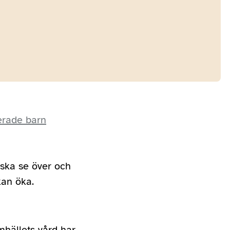
cerade barn
ska se över och
kan öka.
hällets vård har