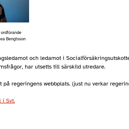
s ordförande
nnea Bengtsson
agsledamot och ledamot i Socialförsäkringsutskot
frågor, har utsetts till särskild utredare.
på regeringens webbplats. (just nu verkar regerin
 i Svt.