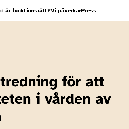
d är funktionsrätt?
Vi påverkar
Press
tredning för att
teten i vården av
n