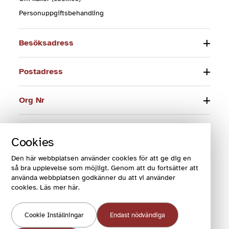
Personuppgiftsbehandling
Besöksadress
Postadress
Org Nr
Telefon
Cookies
E-post
Den här webbplatsen använder cookies för att ge dig en
så bra upplevelse som möjligt. Genom att du fortsätter att
använda webbplatsen godkänner du att vi använder
cookies. Läs mer här.
© 2024 Funktionsrätt Sverige
Cookie Inställningar
Endast nödvändiga
COOKIES OCH VILLKOR
COOKIEINSTÄLLNINGAR