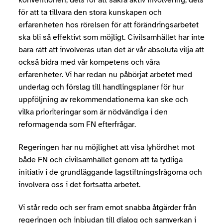
konventionen, dels för att säkra aktiv involvering, dels
för att ta tillvara den stora kunskapen och
erfarenheten hos rörelsen för att förändringsarbetet
ska bli så effektivt som möjligt. Civilsamhället har inte
bara rätt att involveras utan det är vår absoluta vilja att
också bidra med vår kompetens och våra
erfarenheter. Vi har redan nu påbörjat arbetet med
underlag och förslag till handlingsplaner för hur
uppföljning av rekommendationerna kan ske och
vilka prioriteringar som är nödvändiga i den
reformagenda som FN efterfrågar.
Regeringen har nu möjlighet att visa lyhördhet mot
både FN och civilsamhället genom att ta tydliga
initiativ i de grundläggande lagstiftningsfrågorna och
involvera oss i det fortsatta arbetet.
Vi står redo och ser fram emot snabba åtgärder från
regeringen och inbjudan till dialog och samverkan i