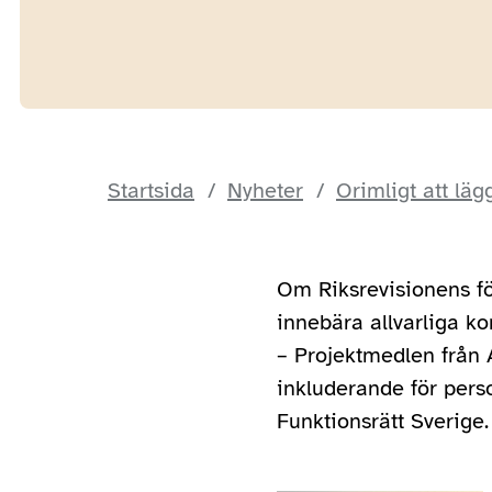
Startsida
Nyheter
Orimligt att lä
Om Riksrevisionens för
innebära allvarliga k
– Projektmedlen från A
inkluderande för pers
Funktionsrätt Sverige.