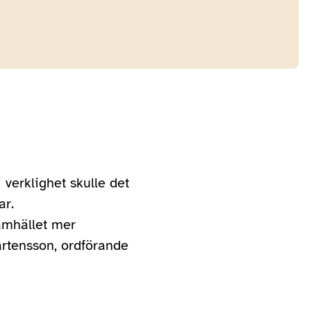
verklighet skulle det
ar.
samhället mer
årtensson, ordförande