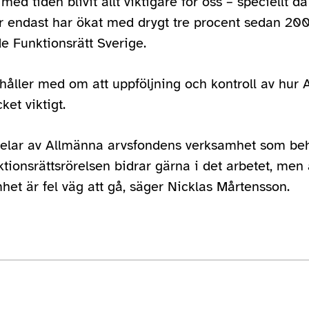
med tiden blivit allt viktigare för oss – speciellt 
ner endast har ökat med drygt tre procent sedan 20
e Funktionsrätt Sverige.
 håller med om att uppföljning och kontroll av hur
et viktigt.
s delar av Allmänna arvsfondens verksamhet som beh
ktionsrättsrörelsen bidrar gärna i det arbetet, men 
et är fel väg att gå, säger Nicklas Mårtensson.