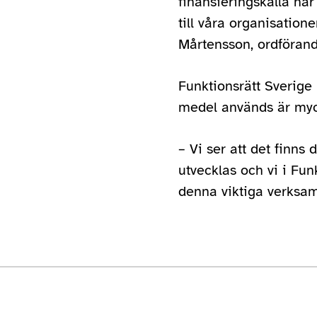
finansieringskälla har 
till våra organisatio
Mårtensson, ordförand
Funktionsrätt Sverige
medel används är myck
– Vi ser att det finn
utvecklas och vi i Fun
denna viktiga verksamh