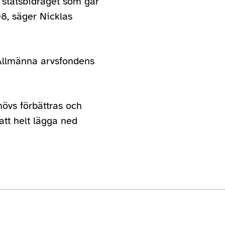
då statsbidraget som går
08, säger Nicklas
 Allmänna arvsfondens
övs förbättras och
att helt lägga ned