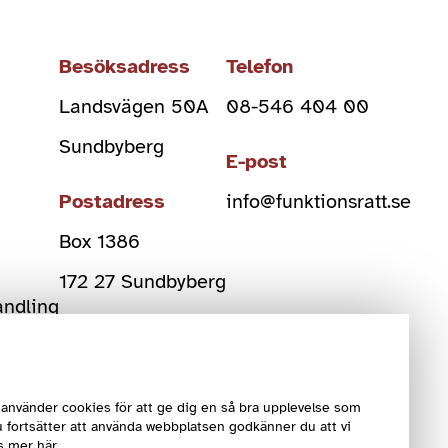
Besöksadress
Telefon
Landsvägen 50A
08-546 404 00
Sundbyberg
E-post
Postadress
info@funktionsratt.se
Box 1386
)
172 27 Sundbyberg
andling
Org Nr
802006-2108
använder cookies för att ge dig en så bra upplevelse som
 fortsätter att använda webbplatsen godkänner du att vi
s mer här.