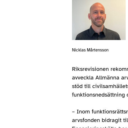
Nicklas Mårtensson
Riksrevisionen rekom
avveckla Allmänna ar
stöd till civilsamhäl
funktionsnedsättning 
– Inom funktionsrätts
arvsfonden bidragit ti