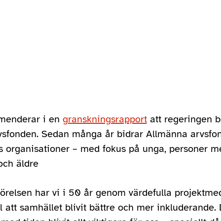
menderar i en
granskningsrapport
att regeringen b
vsfonden. Sedan många år bidrar Allmänna arvsf
lets organisationer – med fokus på unga, personer m
och äldre
rörelsen har vi i 50 år genom värdefulla projektme
ll att samhället blivit bättre och mer inkluderande