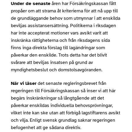
Under de senaste
åren har Försäkringskassan fått
propåer om att strama åt kriterierna för att nå upp till
de grundläggande behov som utmynnar i att enskilda
beviljas assistansersättning. Politikerna i riksdagen
har inte accepterat motioner vars avsikt varit att
inskränka rättigheterna och från riksdagens sida
finns inga direkta förslag till lagändringar som
påverkar den enskilde. Trots detta har det blivit
svårare att beviljas insatsen på grund av
myndighetsbeslut och domstolsavgöranden.
När vi läser
det senaste regleringsbrevet från
regeringen till Försäkringskassan så inser vi att här
begärs inskränkningar så långtgående att det
påverkar enskildas individuella behovsprövningar,
vilket inte kan ske utan att förbigå lagstiftarens avsikt
och vilja. Enligt svensk grundlag saknar regeringen
befogenhet att ge sådana direktiv.