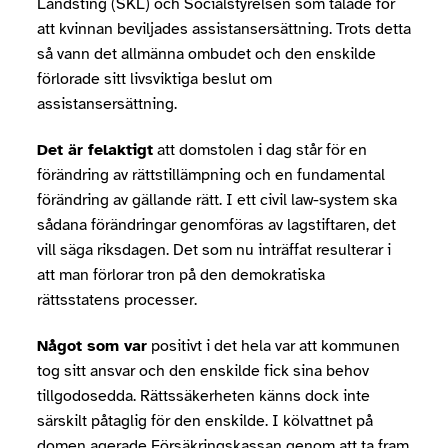
Landsting (SKL) och Socialstyrelsen som talade för
att kvinnan beviljades assistansersättning. Trots detta
så vann det allmänna ombudet och den enskilde
förlorade sitt livsviktiga beslut om
assistansersättning.
Det är felaktigt
att domstolen i dag står för en
förändring av rättstillämpning och en fundamental
förändring av gällande rätt. I ett civil law-system ska
sådana förändringar genomföras av lagstiftaren, det
vill säga riksdagen. Det som nu inträffat resulterar i
att man förlorar tron på den demokratiska
rättsstatens processer.
Något som var
positivt i det hela var att kommunen
tog sitt ansvar och den enskilde fick sina behov
tillgodosedda. Rättssäkerheten känns dock inte
särskilt påtaglig för den enskilde. I kölvattnet på
domen agerade Försäkringskassan genom att ta fram