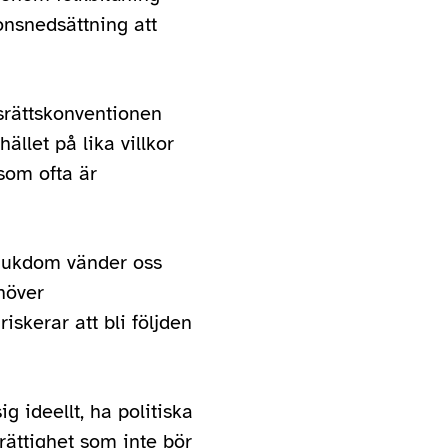
onsnedsättning att
srättskonventionen
llet på lika villkor
som ofta är
sjukdom vänder oss
höver
skerar att bli följden
 ideellt, ha politiska
 rättighet som inte bör