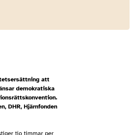
tetsersättning att
gränsar demokratiska
ionsrättskonvention.
en, DHR, Hjärnfonden
tiger tio timmar per