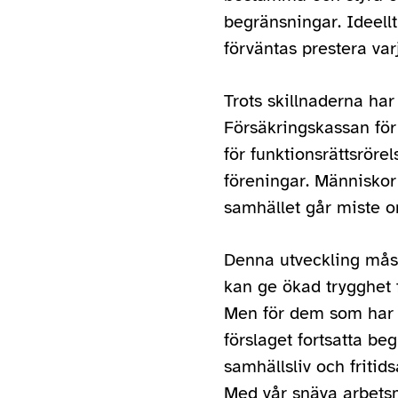
begränsningar. Ideellt
förväntas prestera var
Trots skillnaderna har
Försäkringskassan för
för funktionsrättsröre
föreningar. Människor 
samhället går miste om
Denna utveckling måst
kan ge ökad trygghet 
Men för dem som har k
förslaget fortsatta be
samhällsliv och fritid
Med vår snäva arbets