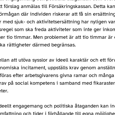
t förslag anmälas till Försäkringskassan. Detta kan 
rmågan där individen riskerar att få sin ersättnin
med sjuk- och aktivitetsersättning har nyligen var
regel som ska freda aktiviteter som inte ger ink
 tio timmar. Men problemet är att tio timmar är ot
ka rättigheter därmed begränsas.
ellan att utöva sysslor av ideell karaktär och ett f
onomiska incitament, uppställs krav genom anställn
tföras efter arbetsgivarens givna ramar och mång
s krav på social kompetens i samband med fikaraste
ter.
, ideellt engagemang och politiska åtaganden kan in
fattning och tider i förhållande till egna möjlighe