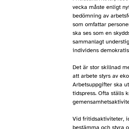
vecka måste enligt nyt
bedömning av arbetsfö
som omfattar personer 
ska ses som en skydds
sammanlagt understiger
individens demokratis
Det är stor skillnad m
att arbete styrs av ek
Arbetsuppgifter ska u
tidspress. Ofta ställ
gemensamhetsaktivite
Vid fritidsaktiviteter
bestämma och styra om