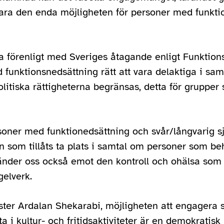
 vara den enda möjligheten för personer med funkti
ra förenligt med Sveriges åtagande enligt Funktion
unktionsnedsättning rätt att vara delaktiga i samhä
itiska rättigheterna begränsas, detta för grupper 
soner med funktionedsättning och svår/långvarig 
som tillåts ta plats i samtal om personer som be
änder oss också emot den kontroll och ohälsa som ri
gelverk.
ter Ardalan Shekarabi, möjligheten att engagera sig
a i kultur- och fritidsaktiviteter är en demokratisk