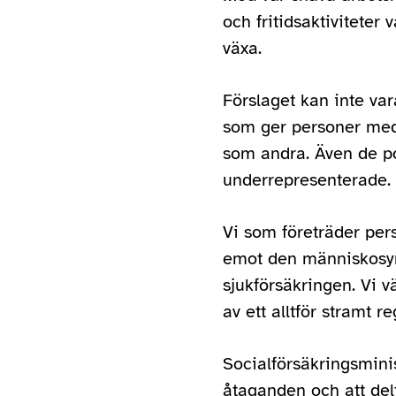
och fritidsaktiviteter
växa.
Förslaget kan inte va
som ger personer med f
som andra. Även de pol
underrepresenterade.
Vi som företräder per
emot den människosyn 
sjukförsäkringen. Vi v
av ett alltför stramt re
Socialförsäkringsminis
åtaganden och att delt