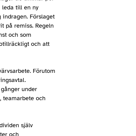
leda till en ny
g indragen. Förslaget
it på remiss. Regeln
omst och som
illräckligt och att
örvärvsarbete. Förutom
ingsavtal.
a gånger under
r, teamarbete och
dividen själv
ter och