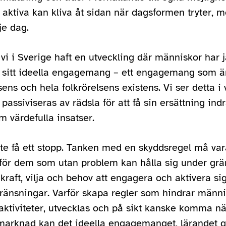
 aktiva kan kliva åt sidan när dagsformen tryter, 
je dag.
 vi i Sverige haft en utveckling där människor har 
 sitt ideella engagemang – ett engagemang som ä
lsens och hela folkrörelsens existens. Vi ser detta i
passiviseras av rädsla för att få sin ersättning in
 värdefulla insatser.
e få ett stopp. Tanken med en skyddsregel må var
för dem som utan problem kan hålla sig under grä
raft, vilja och behov att engagera och aktivera si
gränsningar. Varför skapa regler som hindrar männis
saktiviteter, utvecklas och på sikt kanske komma n
marknad kan det ideella engagemanget, lärandet g