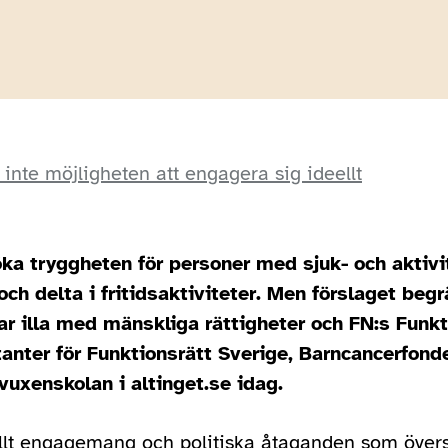
inte möjligheten att engagera sig ideellt
öka tryggheten för personer med sjuk- och aktivi
och delta i fritidsaktiviteter. Men förslaget be
ar illa med mänskliga rättigheter och FN:s Funkt
tanter för Funktionsrätt Sverige, Barncancerfond
vuxenskolan i altinget.se idag.
deellt engagemang och politiska åtaganden som övers