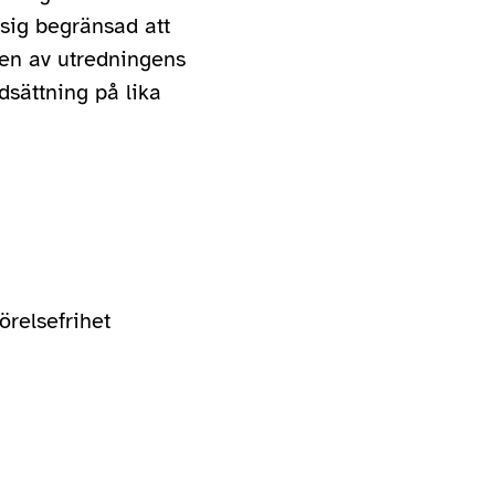
sig begränsad att
gen av utredningens
dsättning på lika
relsefrihet