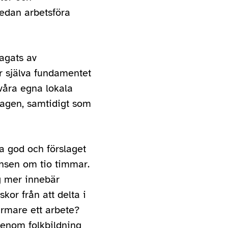
medan arbetsföra
jagats av
r själva fundamentet
 våra egna lokala
dragen, samtidigt som
a god och förslaget
nsen om tio timmar.
g mer innebär
kor från att delta i
ärmare ett arbete?
enom folkbildning