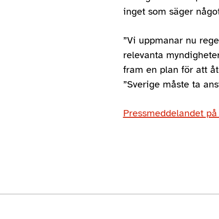
inget som säger något
”Vi uppmanar nu reger
relevanta myndigheter 
fram en plan för att å
”Sverige måste ta ansv
Pressmeddelandet p