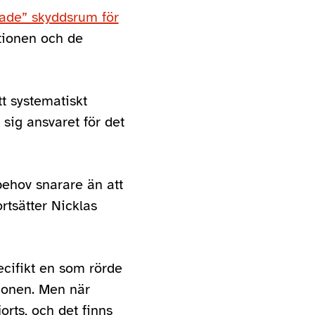
ade” skyddsrum för
tionen och de
t systematiskt
 sig ansvaret för det
behov snarare än att
ortsätter Nicklas
cifikt en som rörde
tionen. Men när
orts, och det finns