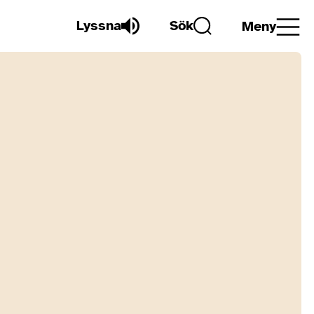
Lyssna
Sök
Meny