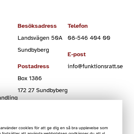
Besöksadress
Telefon
Landsvägen 50A
08-546 404 00
Sundbyberg
E-post
Postadress
info@funktionsratt.se
Box 1386
)
172 27 Sundbyberg
andling
Org Nr
802006-2108
använder cookies för att ge dig en så bra upplevelse som
 fortsätter att använda webbplatsen godkänner du att vi