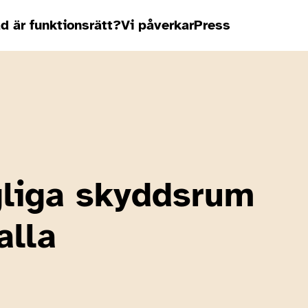
d är funktionsrätt?
Vi påverkar
Press
gliga skyddsrum
alla