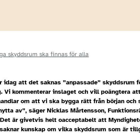
iga skyddsrum ska finnas för alla
idag att det saknas ”anpassade” skyddsrum f
. Vi kommenterar inslaget och vill poängtera at
andlar om att vi ska bygga rätt från början och 
 nytta av”, säger Nicklas Mårtensson, Funktionsr
”Det är givetvis helt oacceptabelt att Myndighe
saknar kunskap om vilka skyddsrum som är tillg