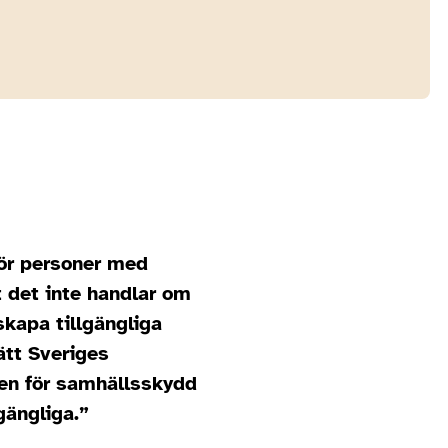
ör personer med
t det inte handlar om
skapa tillgängliga
ätt Sveriges
ten för samhällsskydd
ängliga.”