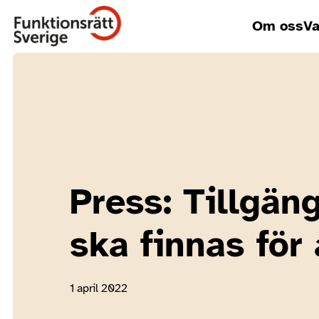
Om oss
Va
Press: Tillgän
ska finnas för 
1 april 2022