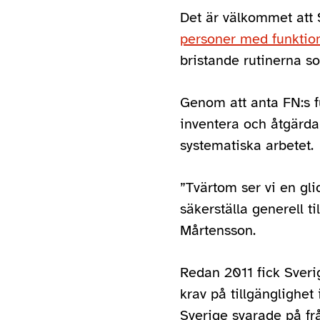
Det är välkommet at
personer med funktio
bristande rutinerna 
Genom att anta FN:s fu
inventera och åtgärda 
systematiska arbetet.
”Tvärtom ser vi en gl
säkerställa generell ti
Mårtensson.
Redan 2011 fick Sveri
krav på tillgänglighet
Sverige svarade på frå