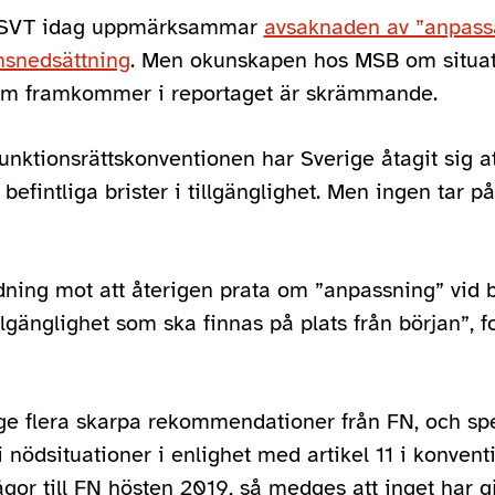
t SVT idag uppmärksammar
avsaknaden av ”anpass
nsnedsättning
. Men okunskapen hos MSB om situa
som framkommer i reportaget är skrämmande.
nktionsrättskonventionen har Sverige åtagit sig at
befintliga brister i tillgänglighet. Men ingen tar på
idning mot att återigen prata om ”anpassning” vid 
llgänglighet som ska finnas på plats från början”, f
ge flera skarpa rekommendationer från FN, och spe
 i nödsituationer i enlighet med artikel 11 i konven
gor till FN hösten 2019, så medges att inget har gj