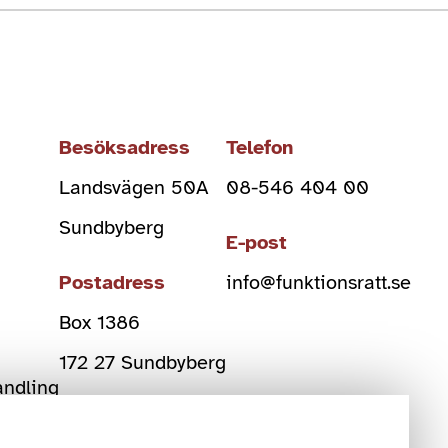
Besöksadress
Telefon
Landsvägen 50A
08-546 404 00
Sundbyberg
E-post
Postadress
info@funktionsratt.se
Box 1386
)
172 27 Sundbyberg
andling
Org Nr