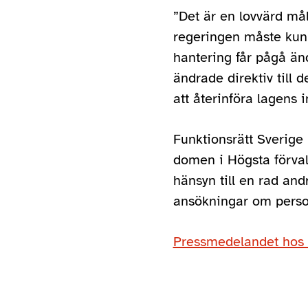
”Det är en lovvärd mål
regeringen måste kun
hantering får pågå änd
ändrade direktiv till
att återinföra lagens i
Funktionsrätt Sverige 
domen i Högsta förva
hänsyn till en rad an
ansökningar om person
Pressmedelandet ho