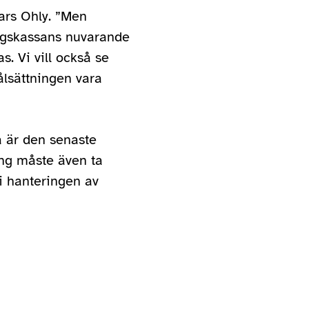
Lars Ohly. ”Men
ngskassans nuvarande
s. Vi vill också se
ålsättningen vara
a är den senaste
ng måste även ta
i hanteringen av