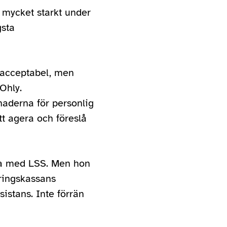
 mycket starkt under
gsta
 oacceptabel, men
Ohly.
naderna för personlig
t agera och föreslå
rna med LSS. Men hon
kringskassans
istans. Inte förrän