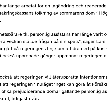
 har länge arbetat för en lagändring och reagerade
rsäkringskassans tolkning av sommarens dom i Hö
.
ghetsbärare till personlig assistans har länge varit
rra veckan ställde frågan på sin spets”, säger Lars 
r gått på regeringens linje om att dra ned på kost
 vi också upprepade gånger uppmanat regeringen at
också att regeringen vill återupprätta intentione
 att regeringen i nuläget inget kan göra åt Försä
 olika prejudicerande domar gällande personlig ass
aft, tidigast i vår.