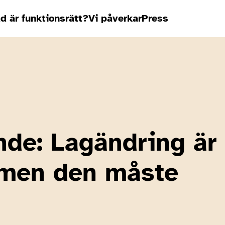
d är funktionsrätt?
Vi påverkar
Press
de: Lagändring är
 men den måste