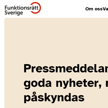
Om oss
Va
Pressmeddelan
goda nyheter,
påskyndas