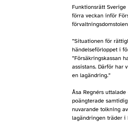
Funktionsrätt Sverige
förra veckan inför Fö
förvaltningsdomstolen
”Situationen för rätti
händelseförloppet i fö
”Försäkringskassan ha
assistans. Därför har
en lagändring.”
Åsa Regnérs uttalade 
poängterade samtidigt
nuvarande tolkning av
lagändringen träder i kr