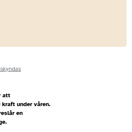
åskyndas
 att
 kraft under våren.
reslår en
ge.