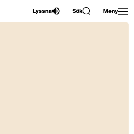
Lyssna
Sök
Meny