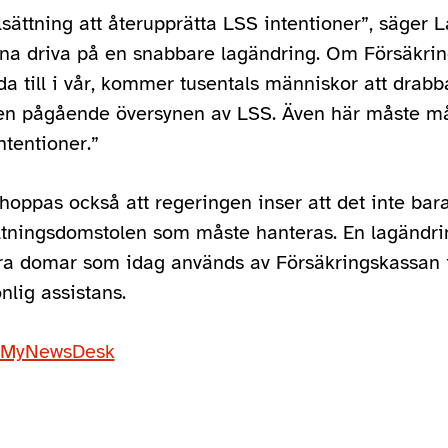
sättning att återupprätta LSS intentioner”, säger 
na driva på en snabbare lagändring. Om Försäkri
a till i vår, kommer tusentals människor att drabba
 den pågående översynen av LSS. Även här måste m
ntentioner.”
hoppas också att regeringen inser att det inte bar
ltningsdomstolen som måste hanteras. En lagändri
dra domar som idag används av Försäkringskassan 
lig assistans.
s MyNewsDesk