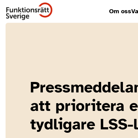
Om oss
Va
Pressmeddela
att prioritera 
tydligare LSS-