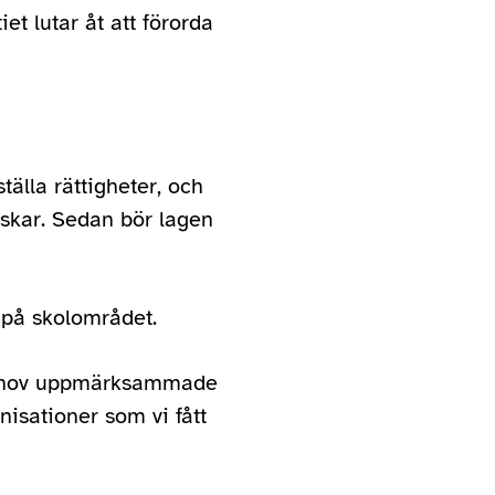
t lutar åt att förorda
tälla rättigheter, och
nskar. Sedan bör lagen
på skolområdet.
a behov uppmärksammade
nisationer som vi fått