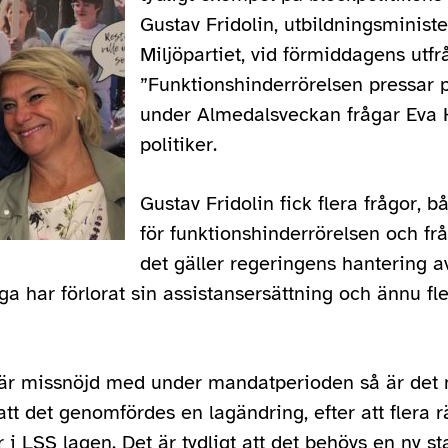
Gustav Fridolin, utbildningsministe
Miljöpartiet, vid förmiddagens utf
”Funktionshinderrörelsen pressar p
under Almedalsveckan frågar Eva 
politiker.
Gustav Fridolin fick flera frågor, b
för funktionshinderrörelsen och fr
det gäller regeringens hantering 
har förlorat sin assistansersättning och ännu fler
 är missnöjd med under mandatperioden så är det 
 att det genomfördes en lagändring, efter att flera rä
r i LSS lagen. Det är tydligt att det behövs en ny st