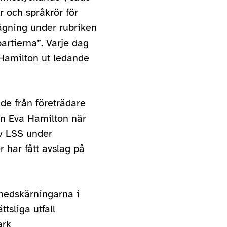
r och språkrör för
rågning under rubriken
artierna”. Varje dag
Hamilton ut ledande
åde från företrädare
ån Eva Hamilton när
av LSS under
 har fått avslag på
nedskärningarna i
ttsliga utfall
ark