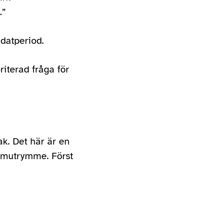
.”
datperiod.
riterad fråga för
ak. Det här är en
ormutrymme. Först