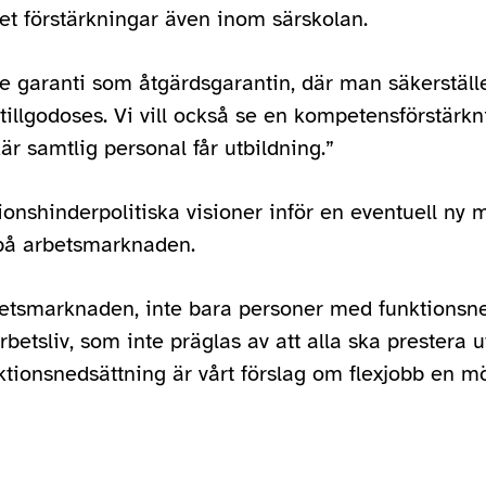
et förstärkningar även inom särskolan.
de garanti som åtgärdsgarantin, där man säkerställ
lgodoses. Vi vill också se en kompetensförstärkni
är samtlig personal får utbildning.”
ionshinderpolitiska visioner inför en eventuell ny
 på arbetsmarknaden.
etsmarknaden, inte bara personer med funktionsne
 arbetsliv, som inte präglas av att alla ska prester
tionsnedsättning är vårt förslag om flexjobb en mö