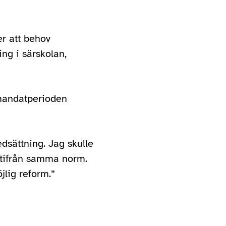
er att behov
ng i särskolan,
 mandatperioden
dsättning. Jag skulle
a utifrån samma norm.
jlig reform.”