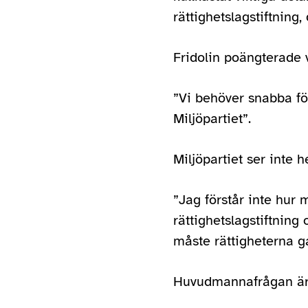
rättighetslagstiftning
Fridolin poängterade 
”Vi behöver snabba för
Miljöpartiet”.
Miljöpartiet ser inte 
”Jag förstår inte hur 
rättighetslagstiftning
måste rättigheterna g
Huvudmannafrågan är i