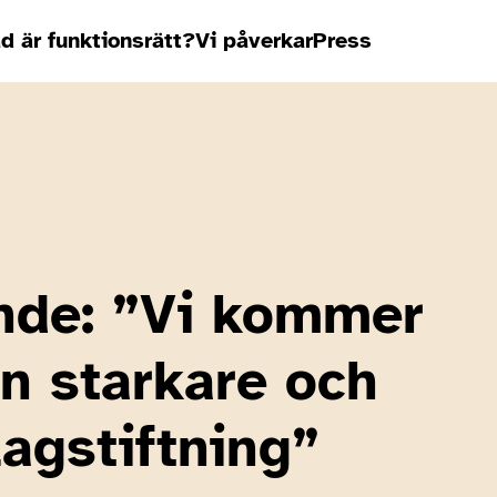
d är funktionsrätt?
Vi påverkar
Press
nde: ”Vi kommer
en starkare och
lagstiftning”