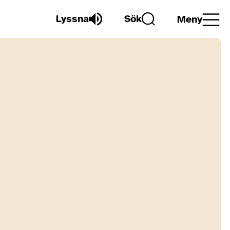
Lyssna
Sök
Meny