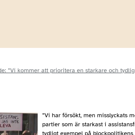
: ”Vi kommer att prioritera en starkare och tydlig
”Vi har försökt, men misslyckats m
partier som är starkast i assistansf
tydligt exempel på blockpolitikens