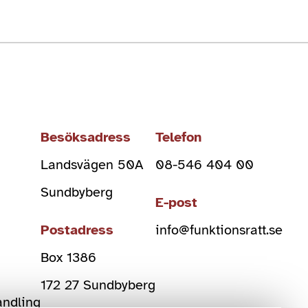
Besöksadress
Telefon
Landsvägen 50A
08-546 404 00
Sundbyberg
E-post
Postadress
info@funktionsratt.se
Box 1386
)
172 27 Sundbyberg
andling