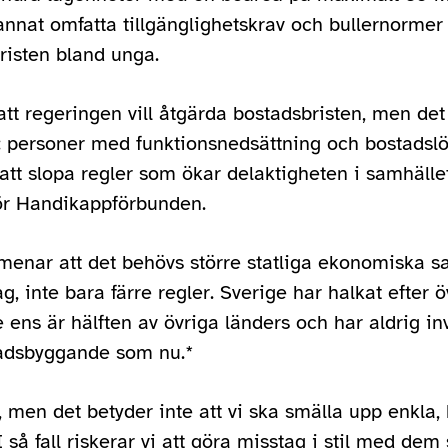
nnat omfatta tillgänglighetskrav och bullernormer
risten bland unga.
att regeringen vill åtgärda bostadsbristen, men det ä
 personer med funktionsnedsättning och bostadslös
tt slopa regler som ökar delaktigheten i samhället
ör Handikappförbunden.
nar att det behövs större statliga ekonomiska sat
, inte bara färre regler. Sverige har halkat efter
ens är hälften av övriga länders och har aldrig inve
tadsbyggande som nu.*
men det betyder inte att vi ska smälla upp enkla, 
 I så fall riskerar vi att göra misstag i stil med de