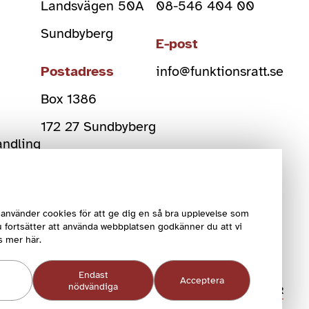
Landsvägen 50A
08-546 404 00
Sundbyberg
E-post
Postadress
info@funktionsratt.se
Box 1386
)
172 27 Sundbyberg
andling
Org Nr
802006-2108
använder cookies för att ge dig en så bra upplevelse som
 fortsätter att använda webbplatsen godkänner du att vi
s mer här.
Endast
Acceptera
nödvändiga
COOKIEINSTÄLLNINGAR