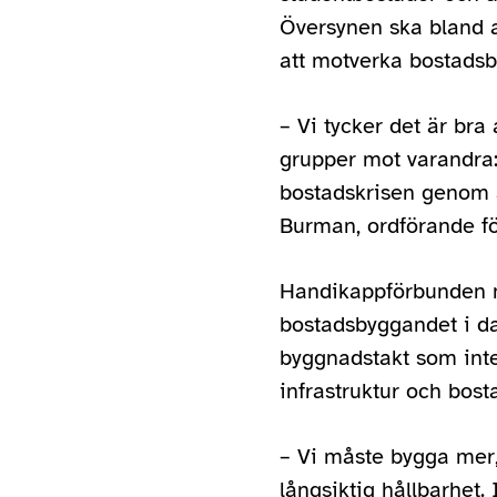
Översynen ska bland a
att motverka bostadsb
– Vi tycker det är bra 
grupper mot varandra:
bostadskrisen genom a
Burman, ordförande f
Handikappförbunden me
bostadsbyggandet i dag
byggnadstakt som inte 
infrastruktur och bos
– Vi måste bygga mer, 
långsiktig hållbarhet.