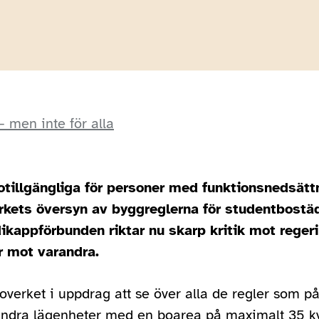
– men inte för alla
otillgängliga för personer med funktionsnedsättn
erkets översyn av byggreglerna för studentbostä
ikappförbunden riktar nu skarp kritik mot rege
r mot varandra.
overket i uppdrag att se över alla de regler som p
andra lägenheter med en boarea på maximalt 35 k