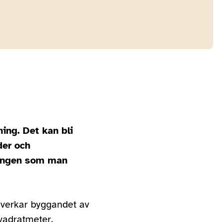
ing. Det kan bli
der och
ringen som man
åverkar byggandet av
vadratmeter.