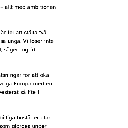
 – allt med ambitionen
r fel att ställa två
a unga. Vi löser inte
, säger Ingrid
sningar för att öka
 övriga Europa med en
sterat så lite i
billiga bostäder utan
m som gjordes under