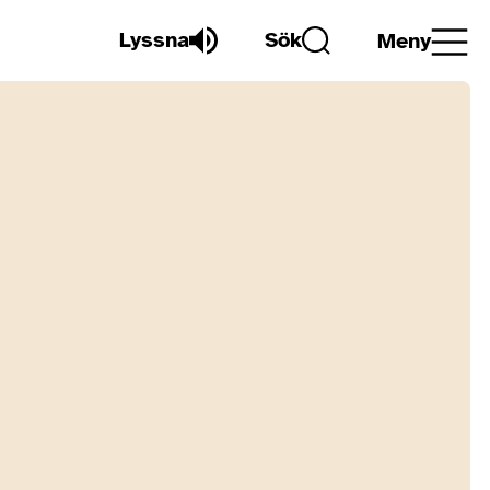
Lyssna
Sök
Meny