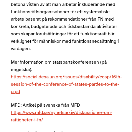
betona vikten av att man arbetar inkluderande med
funktionsrättsorganisationer för ett systematiskt
arbete baserat på rekommendationer från FN med
konkreta, budgeterade och tidsbestämda aktiviteter
som skapar förutsättningar för att funktionsrätt blir
verklighet för människor med funktionsnedsättning i
vardagen.
Mer information om statspartskonferensen (på
engelska):
https://social.desa.un.org/issues/disability/cosp/16th-
session-of-the-conference-of-states-parties-to-the-
crpd
MFD: Artikel på svenska från MFD
https://www.mfd.se/nyhetsarkiv/diskussioner-om-
rattigheter-i-fn/