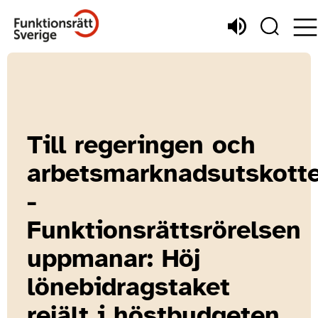
Till regeringen och
arbetsmarknadsutskott
-
Funktionsrättsrörelsen
uppmanar: Höj
lönebidragstaket
rejält i höstbudgeten