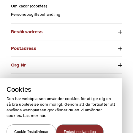
Om kakor (cookies)
Personuppgiftsbehandling
Besöksadress
Postadress
Org Nr
Telefon
Cookies
E-post
Den här webbplatsen använder cookies för att ge dig en
så bra upplevelse som möjligt. Genom att du fortsätter att
använda webbplatsen godkänner du att vi använder
cookies. Läs mer här.
© 2024 Funktionsrätt Sverige
Cookie Inställningar
Endast nödvändiga
COOKIES OCH VILLKOR