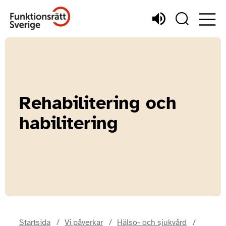
Rehabilitering och
habilitering
Startsida
Vi påverkar
Hälso- och sjukvård