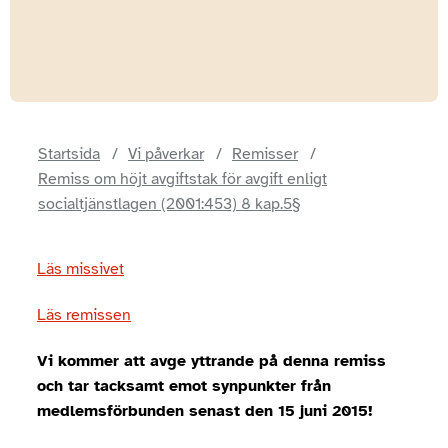
Startsida
Vi påverkar
Remisser
Remiss om höjt avgiftstak för avgift enligt
socialtjänstlagen (2001:453) 8 kap.5§
Läs missivet
Läs remissen
Vi kommer att avge yttrande på denna remiss
och tar tacksamt emot synpunkter från
medlemsförbunden senast den 15 juni 2015!