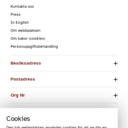
Kontakta oss
Press
In English
Om webbplatsen
Om kakor (cookies)
Personuppgiftsbehandling
Besöksadress
Postadress
Org Nr
Telefon
Cookies
E-post
Den här webbplatsen använder cookies för att ge dig en