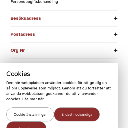
Personuppgiftsbehandling
Besöksadress
Postadress
Org Nr
Telefon
Cookies
E-post
Den här webbplatsen använder cookies för att ge dig en
så bra upplevelse som möjligt. Genom att du fortsätter att
använda webbplatsen godkänner du att vi använder
cookies. Läs mer här.
© 2024 Funktionsrätt Sverige
Cookie Inställningar
Endast nödvändiga
COOKIES OCH VILLKOR
COOKIEINSTÄLLNINGAR