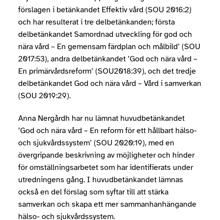
förslagen i betänkandet Effektiv vård (SOU 2016:2)
och har resulterat i tre delbetänkanden; första
delbetänkandet Samordnad utveckling för god och
nära vård – En gemensam färdplan och målbild’ (SOU
2017:53), andra delbetänkandet ’God och nära vård –
En primärvårdsreform’ (SOU2018:39), och det tredje
delbetänkandet God och nära vård – Vård i samverkan
(SOU 2019:29).
Anna Nergårdh har nu lämnat huvudbetänkandet
’God och nära vård – En reform för ett hållbart hälso-
och sjukvårdssystem’ (SOU 2020:19), med en
övergripande beskrivning av möjligheter och hinder
för omställningsarbetet som har identifierats under
utredningens gång. I huvudbetänkandet lämnas
också en del förslag som syftar till att stärka
samverkan och skapa ett mer sammanhanhängande
hälso- och sjukvårdssystem.