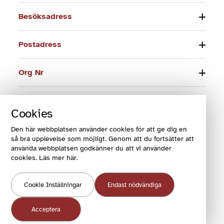
Besöksadress
Postadress
Org Nr
Telefon
Cookies
E-post
Den här webbplatsen använder cookies för att ge dig en
så bra upplevelse som möjligt. Genom att du fortsätter att
använda webbplatsen godkänner du att vi använder
cookies. Läs mer här.
© 2024 Funktionsrätt Sverige
Cookie Inställningar
Endast nödvändiga
COOKIES OCH VILLKOR
COOKIEINSTÄLLNINGAR
Acceptera