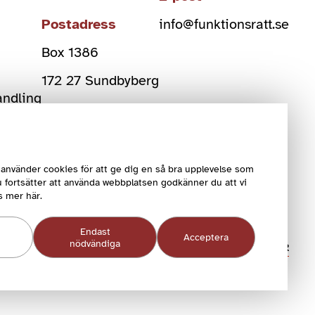
Postadress
info@funktionsratt.se
Box 1386
)
172 27 Sundbyberg
andling
Org Nr
802006-2108
använder cookies för att ge dig en så bra upplevelse som
 fortsätter att använda webbplatsen godkänner du att vi
s mer här.
Endast
Acceptera
nödvändiga
COOKIEINSTÄLLNINGAR