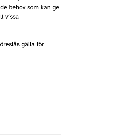
ande behov som kan ge
ll vissa
öreslås gälla för