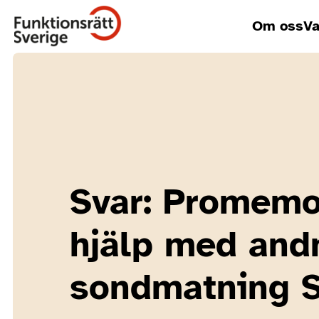
Om oss
Va
Svar: Promemo
hjälp med and
sondmatning 