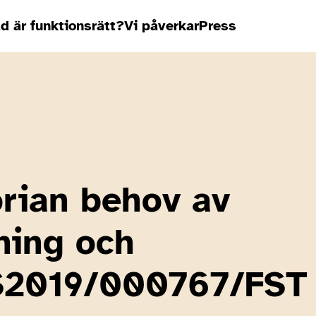
d är funktionsrätt?
Vi påverkar
Press
rian behov av
ning och
S2019/000767/FST