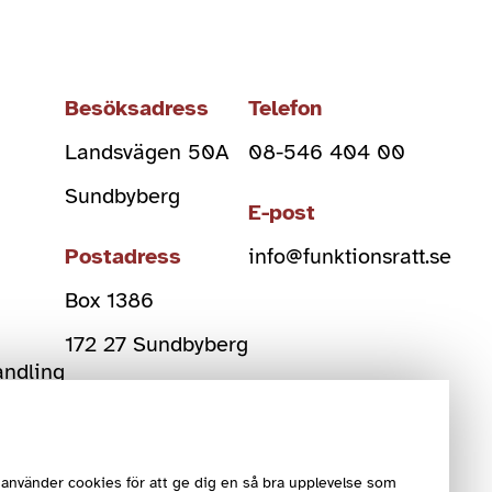
Besöksadress
Telefon
Landsvägen 50A
08-546 404 00
Sundbyberg
E-post
Postadress
info@funktionsratt.se
Box 1386
)
172 27 Sundbyberg
andling
Org Nr
802006-2108
använder cookies för att ge dig en så bra upplevelse som