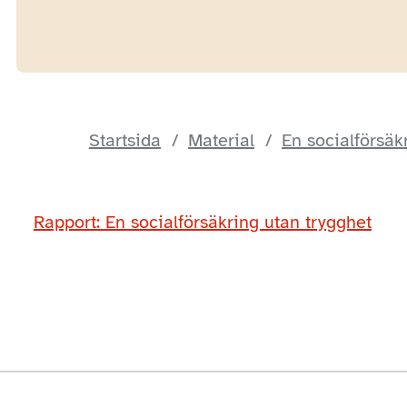
Startsida
Material
En socialförsäk
Rapport: En socialförsäkring utan trygghet