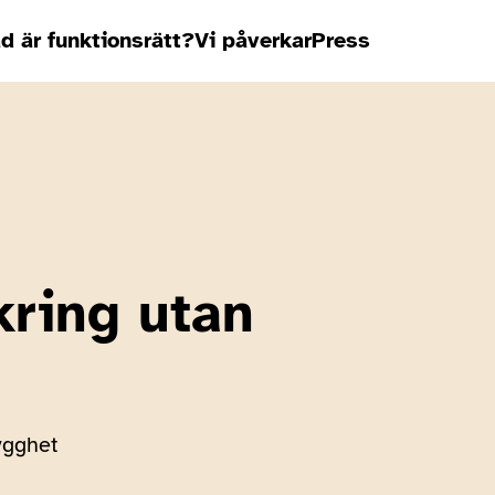
d är funktionsrätt?
Vi påverkar
Press
kring utan
ygghet