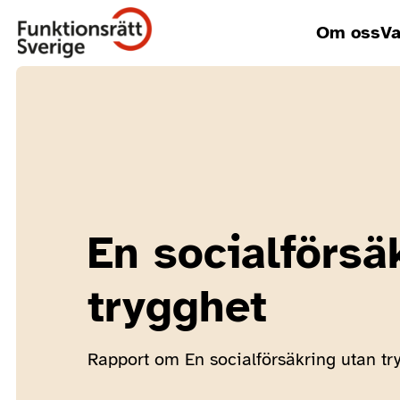
Om oss
Va
En socialförsä
trygghet
Rapport om En socialförsäkring utan tr