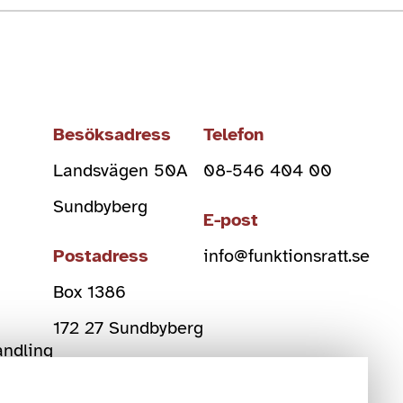
Besöksadress
Telefon
Landsvägen 50A
08-546 404 00
Sundbyberg
E-post
Postadress
info@funktionsratt.se
Box 1386
)
172 27 Sundbyberg
andling
Org Nr