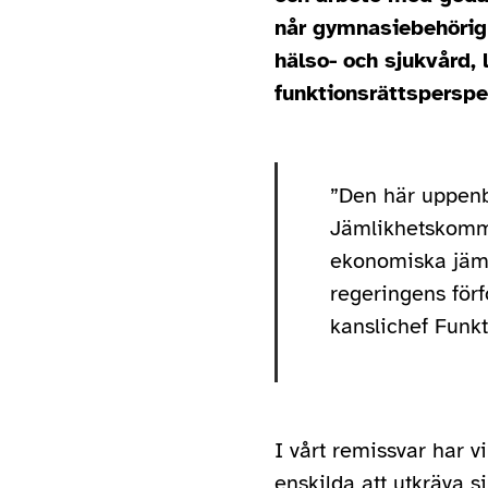
når gymnasiebehörigh
hälso- och sjukvård,
funktionsrättsperspe
”Den här uppenba
Jämlikhetskommis
ekonomiska jämli
regeringens för
kanslichef Funkt
I vårt remissvar har vi
enskilda att utkräva si