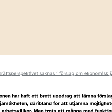
srättsperspektivet saknas i förslag om ekonomisk 
en har haft ett brett uppdrag att lämna förslag 
ämlikheten, däribland för att utjämna möjlighete
arbetsvillkor. Men trots att många med funktio