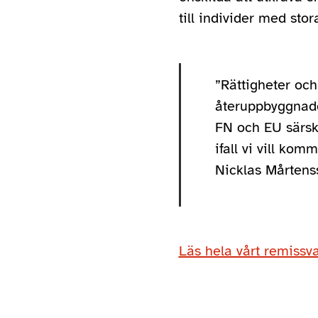
till individer med stor
”Rättigheter och
återuppbyggnad
FN och EU särski
ifall vi vill ko
Nicklas Mårtens
Läs hela vårt remissva