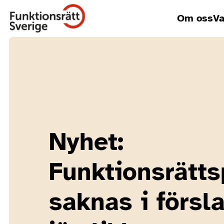
Om oss
Va
Nyhet:
Funktionsrätts
saknas i förs