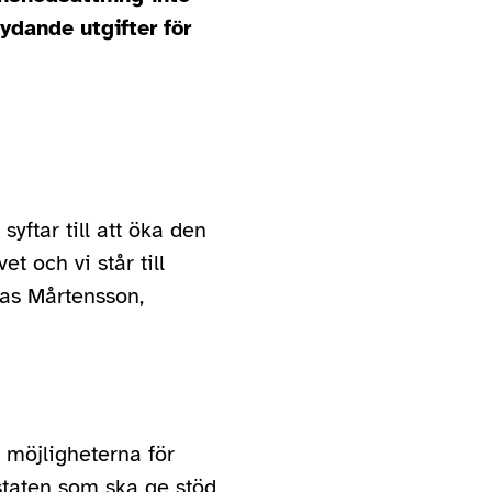
ydande utgifter för
ftar till att öka den
 och vi står till
as Mårtensson,
h möjligheterna för
l staten som ska ge stöd