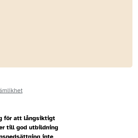
jämlikhet
för att långsiktigt
r till god utbildning
nsnedsättning inte