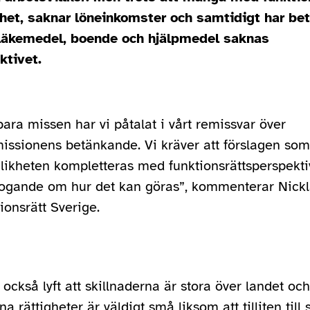
et, saknar löneinkomster och samtidigt har bet
 läkemedel, boende och hjälpmedel saknas
ktivet.
ra missen har vi påtalat i vårt remissvar över
sionens betänkande. Vi kräver att förslagen som sy
kheten kompletteras med funktionsrättsperspektivet
fogande om hur det kan göras”, kommenterar Nickl
ionsrätt Sverige.
 också lyft att skillnaderna är stora över landet oc
na rättigheter är väldigt små liksom att tilliten til