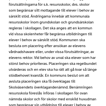
förutsättningarna för s.k. resursskolor, dvs. skolor
som begränsar sitt mottagande till elever i behov av
särskilt stöd. Ändringarna innebär att kommunala
resursskolor inom grundskolan och grundsärskolan
regleras i skollagen. Det ska anges att en kommun
vid vissa skolenheter får begränsa utbildningen till
elever i behov av särskilt stöd. Kommunen ska
besluta om placering efter ansökan av elevens
vårdnadshavare eller, under vissa förutsättningar, av
elevens rektor. Vid behov av urval ska elever som har
störst behov prioriteras. Placeringen ska regelbundet
utvärderas och en elev ska ha rätt att gå kvar så länge
stödbehovet kvar­står. En kommuns beslut om att
avsluta placeringen ska få över­klagas till
Skolväsendets överklagandenämnd. Benämningen
resursskola föreslås införas i skollagen för ovan
nämnda skolor och för skolor med enskild huvudman
som begränsar sin utbildning till elever i behov av