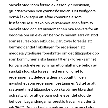
särskilt stöd inom förskoleklassen, grundskolan,
grundsärskolan och gymnasie­skolan. Det tydliggörs
också i skollagen att såväl kommunala som
fristående resursskolors verksamhet är en form av
särskilt stöd och att huvudmännen ska ansvara för att
bedöma om en elev är i behov av sådant särskilt stöd
som resursskolan erbjuder. Därutöver föreslås att
bemyndigandet i skollagen för regeringen att
meddela ytterligare före­skrifter om det tilläggsbelopp
som kommunerna ska lämna till enskild verksamhet
för barn och elever som har ett omfattande behov av
sär­skilt stöd, ska förses med en möjlighet för
regeringen att delegera denna uppgift till den
myndighet som regeringen bestämmer. Syftet är att
systemet med tilläggsbelopp ska bli mer likvärdigt
och rättvist för att ge barn och elever det stöd de
behöver. Lagändringarna föreslås träda i kraft den 2
juli 2022. De nya bestämmelserna om resursskolor