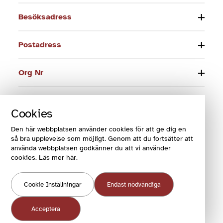
Besöksadress
Postadress
Org Nr
Telefon
Cookies
E-post
Den här webbplatsen använder cookies för att ge dig en
så bra upplevelse som möjligt. Genom att du fortsätter att
använda webbplatsen godkänner du att vi använder
cookies. Läs mer här.
© 2024 Funktionsrätt Sverige
Cookie Inställningar
Endast nödvändiga
COOKIES OCH VILLKOR
COOKIEINSTÄLLNINGAR
Acceptera