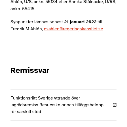
Ahlén, U/S, ankn. 55134 eller Annika Stålnacke, U/RS,
ankn. 55415.
Synpunkter lämnas senast
21 januari 2022
till
Fredrik M Ahlén,
m.ahlen@regeringskansliet.se
Remissvar
Funktionsrätt Sverige yttrande över
lagrådsremiss Resursskolor och tilläggsbelopp
för särskilt stöd