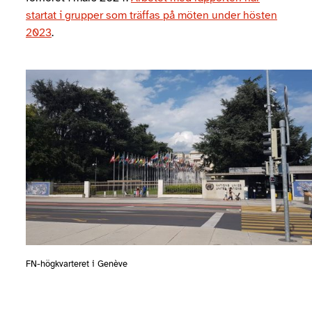
startat i grupper som träffas på möten under hösten
2023
.
FN-högkvarteret i Genève