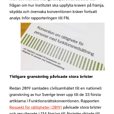
frågan om hur institutet ska uppfylla kraven på främja,
skydda och övervaka konventionen kräver fortsatt
analys inför rapporteringen till FN.
Tidigare granskning p
åvisade stora brister
Redan 2019 samlades civilsamhället till en nationell
granskning av hur Sverige lever upp till de 33 första
artiklarna i Funktionsrättskonventionen. Rapporten
Respekt för rättigheter (2019)
påvisade stora brister
och resulterade i 134 förslag till åtgärder riktade till